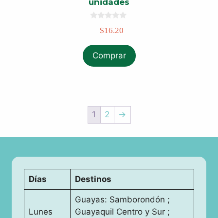
unidades
0
$
16.20
o
u
t
o
Comprar
f
5
1
2
→
Días
Destinos
Guayas: Samborondón ;
Lunes
Guayaquil Centro y Sur ;