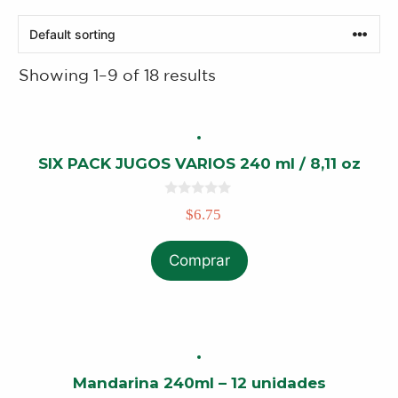
Showing 1–9 of 18 results
SIX PACK JUGOS VARIOS 240 ml / 8,11 oz
0
$
6.75
o
u
t
o
Comprar
f
5
Mandarina 240ml – 12 unidades