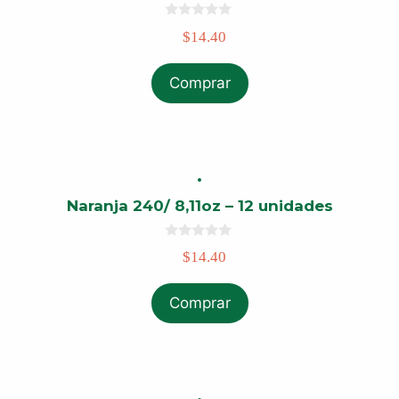
0
$
14.40
o
u
t
o
Comprar
f
5
Naranja 240/ 8,11oz – 12 unidades
0
$
14.40
o
u
t
o
Comprar
f
5