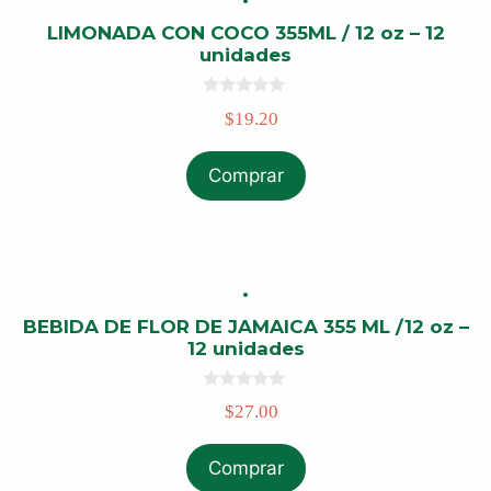
LIMONADA CON COCO 355ML / 12 oz – 12
unidades
0
$
19.20
o
u
t
o
Comprar
f
5
BEBIDA DE FLOR DE JAMAICA 355 ML /12 oz –
12 unidades
0
$
27.00
o
u
t
o
Comprar
f