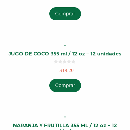
u
t
o
Comprar
f
5
JUGO DE COCO 355 ml / 12 oz – 12 unidades
0
$
19.20
o
u
t
o
Comprar
f
5
NARANJA Y FRUTILLA 355 ML / 12 oz – 12