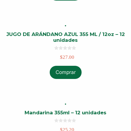
5
JUGO DE ARÁNDANO AZUL 355 ML / 12oz – 12
unidades
0
$
27.00
o
u
t
o
Comprar
f
5
Mandarina 355ml – 12 unidades
0
$
25.20
o