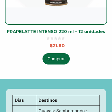
FRAPELATTE INTENSO 220 ml – 12 unidades
0
$
21.60
o
u
t
o
Comprar
f
5
Días
Destinos
Guayas: Samborondón ;