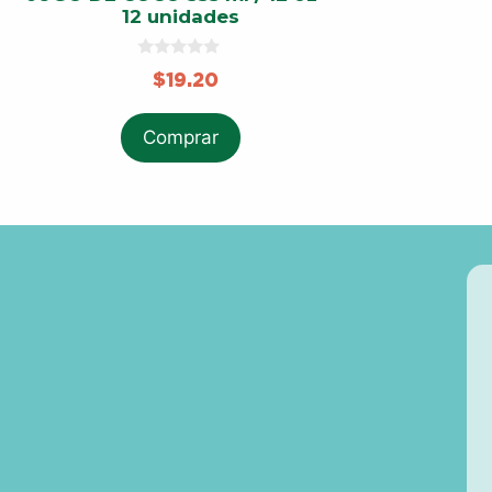
12 unidades
0
$
19.20
o
u
t
o
Comprar
f
5