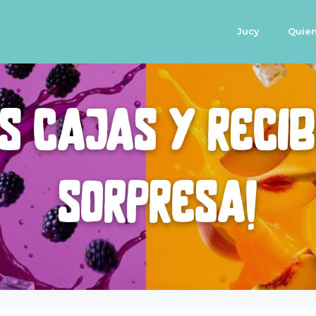
Jucy
Quie
s cajas y reci
sorpresa!