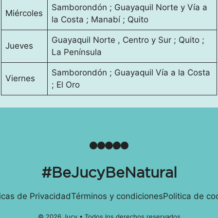
Samborondón ; Guayaquil Norte y Vía a
Miércoles
la Costa ; Manabí ; Quito
Guayaquil Norte , Centro y Sur ; Quito ;
Jueves
La Península
Samborondón ; Guayaquil Vía a la Costa
Viernes
; El Oro
Facebook
Instagram
YouTube
TikTok
LinkedIn
#BeJucyBeNatural
ticas de Privacidad
Términos y condiciones
Politica de co
© 2026 Jucy • Todos los derechos reservados