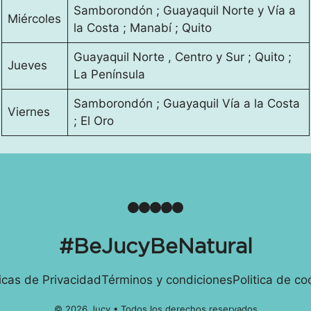
Samborondón ; Guayaquil Norte y Vía a
Miércoles
la Costa ; Manabí ; Quito
Guayaquil Norte , Centro y Sur ; Quito ;
Jueves
La Península
Samborondón ; Guayaquil Vía a la Costa
Viernes
; El Oro
Facebook
Instagram
YouTube
TikTok
LinkedIn
#BeJucyBeNatural
ticas de Privacidad
Términos y condiciones
Politica de co
© 2026 Jucy • Todos los derechos reservados