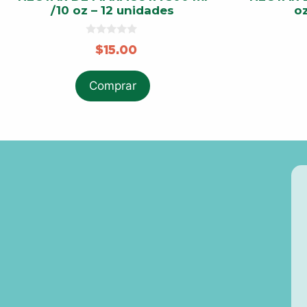
/10 oz – 12 unidades
oz
0
$
15.00
o
u
t
o
Comprar
f
5