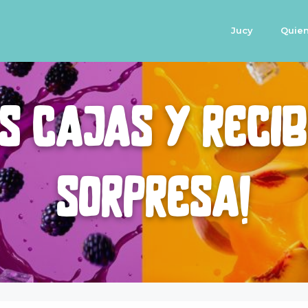
Jucy
Quie
s cajas y reci
sorpresa!