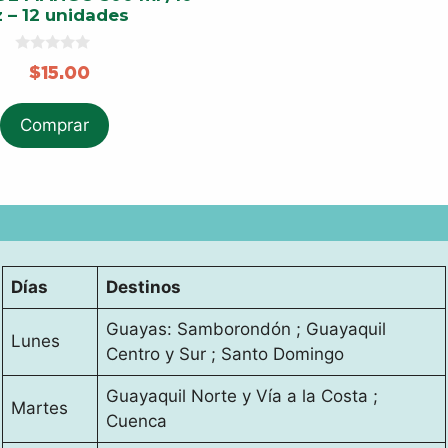
 – 12 unidades
0
$
15.00
o
u
t
o
Comprar
f
5
Días
Destinos
Guayas: Samborondón ; Guayaquil
Lunes
Centro y Sur ; Santo Domingo
Guayaquil Norte y Vía a la Costa ;
Martes
Cuenca