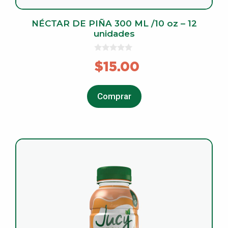
NÉCTAR DE PIÑA 300 ML /10 oz – 12
unidades
0
$
15.00
o
u
t
o
f
Comprar
5