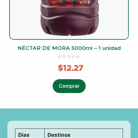
NÉCTAR DE MORA 5000ml – 1 unidad
0
$
12.27
o
u
t
o
f
Comprar
5
Días
Destinos