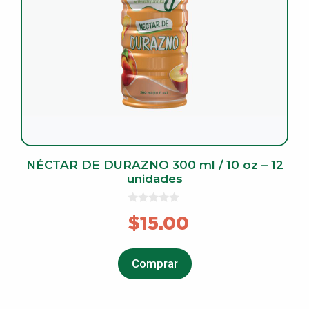
NÉCTAR DE DURAZNO 300 ml / 10 oz – 12
unidades
0
$
15.00
o
u
t
o
f
Comprar
5