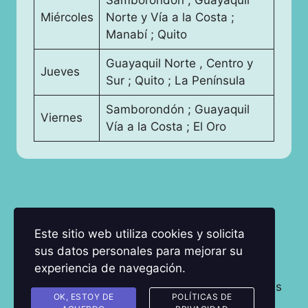
Miércoles
Norte y Vía a la Costa ;
Manabí ; Quito
Guayaquil Norte , Centro y
Jueves
Sur ; Quito ; La Península
Samborondón ; Guayaquil
Viernes
Vía a la Costa ; El Oro
Facebook
Instagram
YouTube
TikTok
LinkedIn
Este sitio web utiliza cookies y solicita
#BeJucyBeNatural
sus datos personales para mejorar su
experiencia de navegación.
Políticas de Privacidad
Términos y condiciones
OK, ESTOY DE
POLÍTICAS DE
Politica de cookies