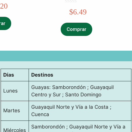
.20
0
$
6.49
o
u
t
ar
o
f
Comprar
5
Días
Destinos
Guayas: Samborondón ; Guayaquil
Lunes
Centro y Sur ; Santo Domingo
Guayaquil Norte y Vía a la Costa ;
Martes
Cuenca
Samborondón ; Guayaquil Norte y Vía a
Miércoles