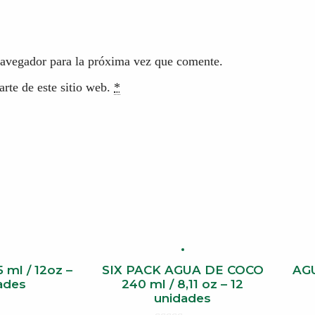
navegador para la próxima vez que comente.
rte de este sitio web.
*
ml / 12oz –
SIX PACK AGUA DE COCO
AGU
ades
240 ml / 8,11 oz – 12
unidades