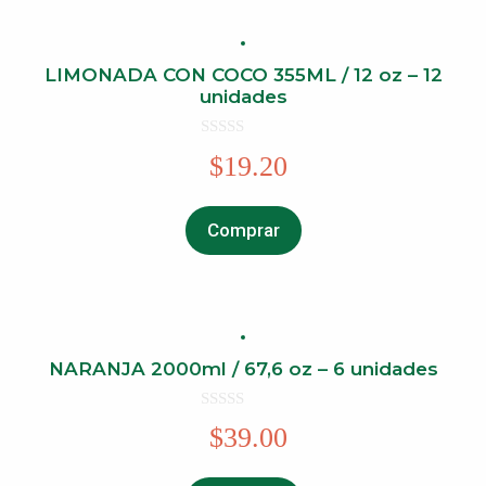
LIMONADA CON COCO 355ML / 12 oz – 12
unidades
0
$
19.20
o
u
t
o
f
Comprar
5
NARANJA 2000ml / 67,6 oz – 6 unidades
0
$
39.00
o
u
t
o