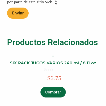
por parte de este sitio web.
*
Productos Relacionados
SIX PACK JUGOS VARIOS 240 ml / 8,11 oz
0
$
6.75
o
u
t
o
f
Comprar
5