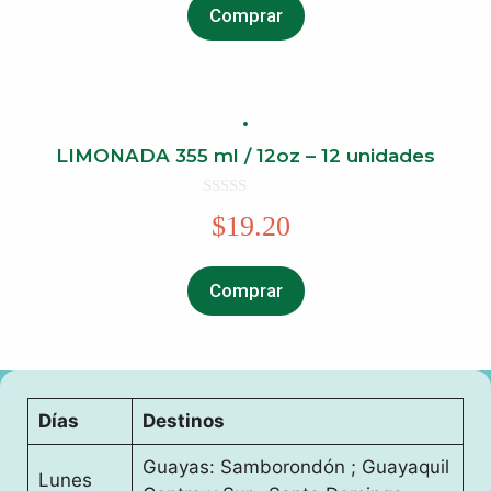
f
Comprar
5
LIMONADA 355 ml / 12oz – 12 unidades
0
$
19.20
o
u
t
o
f
Comprar
5
Días
Destinos
Guayas: Samborondón ; Guayaquil
Lunes