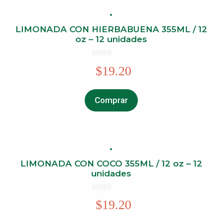
LIMONADA CON HIERBABUENA 355ML / 12
oz – 12 unidades
0
$
19.20
o
u
t
o
f
Comprar
5
LIMONADA CON COCO 355ML / 12 oz – 12
unidades
0
$
19.20
o
u
t