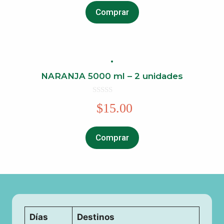
o
f
Comprar
5
NARANJA 5000 ml – 2 unidades
0
$
15.00
o
u
t
o
f
Comprar
5
Días
Destinos