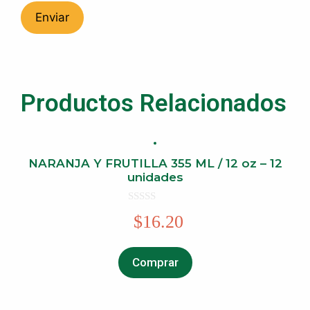
Productos Relacionados
NARANJA Y FRUTILLA 355 ML / 12 oz – 12
unidades
0
$
16.20
o
u
t
o
f
Comprar
5