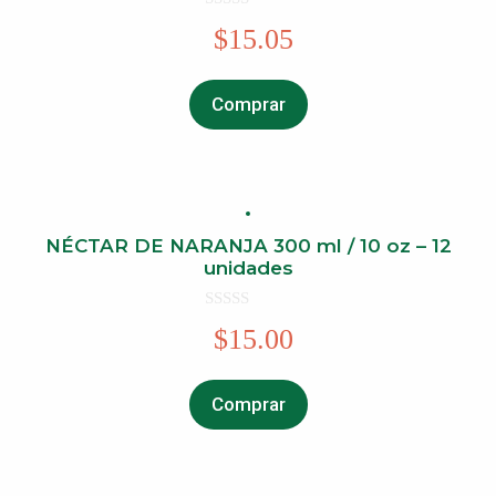
0
$
15.05
o
u
t
o
f
Comprar
5
NÉCTAR DE NARANJA 300 ml / 10 oz – 12
unidades
0
$
15.00
o
u
t
o
f
Comprar
5