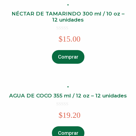
NÉCTAR DE TAMARINDO 300 ml / 10 oz –
12 unidades
0
$
15.00
o
u
t
o
f
Comprar
5
AGUA DE COCO 355 ml / 12 oz – 12 unidades
0
$
19.20
o
u
t
o
f
Comprar
5